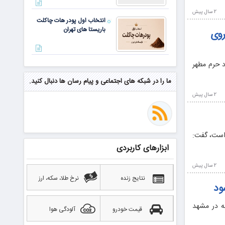
2 سال پيش
انتخاب اول پودر هات چاکلت
باریستا های تهران
روی
د حرم مطهر
مهم‌ترین مهارت برای موفقیت از
نگاه وارن بافت و جف بزوس
ما را در شبکه های اجتماعی و پیام رسان ها دنبال کنید.
2 سال پيش
محققی که باگ مرگبار زی‌کش را
کشف کرد، به سراغ مونرو رفت!
منتظر سقوط قی
 است، گفت:
ابزارهای کاربردی
بهترین صرافی ارز دیجیتال
2 سال پيش
خارجی بدون تحریم را بشناسید؛
آپدیت ۲۰۲۶
نتایج زنده
نرخ طلا، سکه، ارز
شود
نه در مشهد
قیمت خودرو
آلودگی هوا