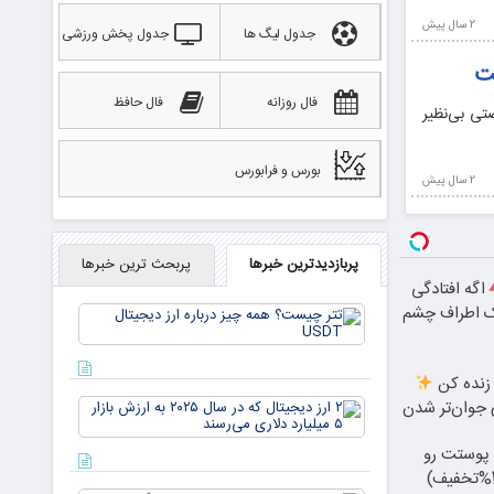
2 سال پيش
جدول لیگ ها
جدول پخش ورزشی
ست
فال روزانه
فال حافظ
تی بی‌نظیر
بورس و فرابورس
2 سال پيش
پربازدیدترین خبرها
پربحث ترین خبرها
اگه افتادگی
ک اطراف چشم
تتر
چیست؟
همه چیز
درباره ارز
 زنده کن
دیجیتال
۲ ارز
 جوان‌تر شدن
USDT
دیجیتال
که در
پوستت رو
سال ۲۰۲۵
به ارزش