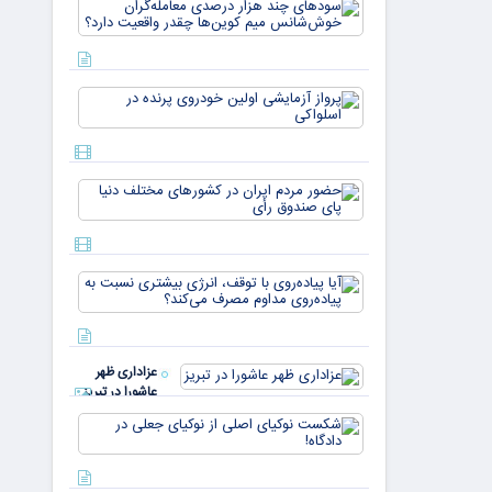
سودهای چن
بازار ۵
هزار درصد
میلیارد
معامله‌گران
دلاری
خوش‌شان
می‌رسند
میم کوین‌ه
پرواز
چقدر واقع
آزمایشی
دار
اولین
خودروی
پرنده در
حضور
اسلواکی
مردم ایران
در
کشورهای
مختلف
آیا
دنیا پای
پیاده‌روی
صندوق
با توقف،
رأی
انرژی
بیشتری
عزاداری ظهر
نسبت به
عاشورا در تبریز
پیاده‌روی
مداوم
شکست
مصرف
نوکیای
می‌کن
اصلی از
نوکیای