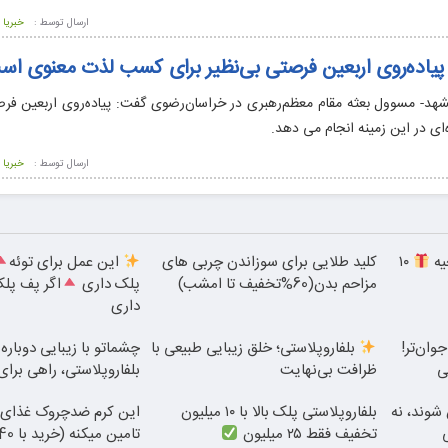
ارسال توسط :
خبریا
پیاده‌روی اربعین فرصتی بی‌نظیر برای کسب لذت معنوی ا
هد- مسوول بعثه مقام معظم‌رهبری در خراسان‌رضوی گفت: پیاده‌روی اربعین فرص
ی در این زمینه انجام می دهد.
ارسال توسط :
خبریا
یه
۱۰
کلید طلایی برای سوزاندن چربی های
این عمل برای توئه
مزاحم بدن(60%تخفیف تا امشب)
پلک داری
اگر پف پل
داری
وان‌تر!
بلفاروپلاستی؛ خلق زیبایی طبیعی با
چشماتو با زیبایی دوباره
ظرافت بی‌نهایت
بلفاروپلاستی، راهی برای
شوند، نه
بلفاروپلاستی پلک بالا با ۱۰ میلیون
این کرم ضدچروک غذای 
تخفیف فقط ۲۵ میلیون
تامین میکنه (خرید با 40%تخفیف)