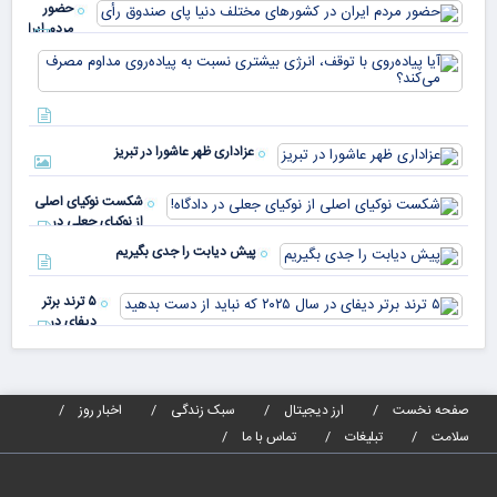
حضور
مردم ایران
در
آیا
کشورهای
پیا
مختلف
با 
دنیا پای
انر
صندوق
بیش
رأی
عزاداری ظهر عاشورا در تبریز
نسب
پیا
مدا
شکست نوکیای اصلی
مص
از نوکیای جعلی در
می‌
دادگاه!
پیش دیابت را جدی بگیریم
۵ ترند برتر
دیفای در
سال ۲۰۲۵ که
نباید از دست
بدهید
صفحه نخست
ارز دیجیتال
سبک زندگی
اخبار روز
سلامت
تبلیغات
تماس با ما