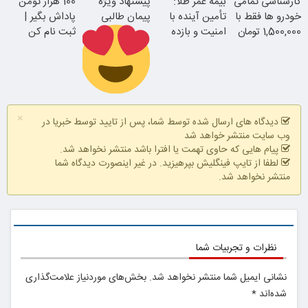
کارشناسی تمامی
بیمه عمر طلا:
پیشنهاد ویژه
100 هزار تومن
امشب)
ویژه)
خودرو ها فقط با
تأمین آینده با
پیمان طالبی
پاداش بگیر |
1,500,000 تومان
امنیت و بازده
ثبت نام کن
بالا
همین الان ببین
سفارش سورملینا
×
با تخفیف ویژه
دیدگاه های ارسال شده توسط شما، پس از تایید توسط خبریا در
وب سایت منتشر خواهد شد
پیام هایی که حاوی تهمت یا افترا باشد منتشر نخواهد شد.
لطفا از تایپ فینگلیش بپرهیزید. در غیر اینصورت دیدگاه شما
منتشر نخواهد شد.
نظرات و تجربیات شما
نشانی ایمیل شما منتشر نخواهد شد.
بخش‌های موردنیاز علامت‌گذاری
شده‌اند
*