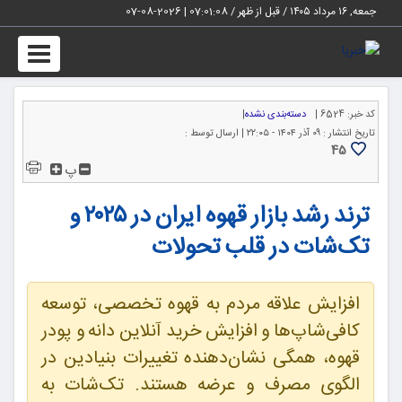
جمعه, ۱۶ مرداد ۱۴۰۵ / قبل از ظهر /
07:01:09
|
2026-08-07
Toggle
igation
کد خبر:
6524 |
دسته‌بندی نشده
|
تاریخ انتشار :
۰۹ آذر ۱۴۰۴ - ۲۲:۰۵ |
ارسال توسط :
45
پ
ترند رشد بازار قهوه ایران در ۲۰۲۵ و
تک‌شات در قلب تحولات
افزایش علاقه مردم به قهوه تخصصی، توسعه
کافی‌شاپ‌ها و افزایش خرید آنلاین دانه و پودر
قهوه، همگی نشان‌دهنده تغییرات بنیادین در
الگوی مصرف و عرضه هستند. تک‌شات به