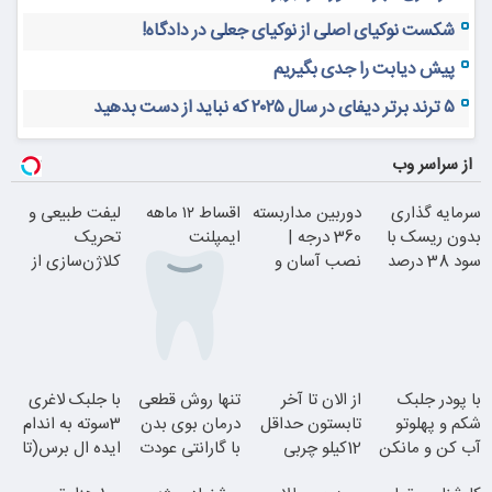
شکست نوکیای اصلی از نوکیای جعلی در دادگاه!
پیش دیابت را جدی بگیریم
۵ ترند برتر دیفای در سال ۲۰۲۵ که نباید از دست بدهید
از سراسر وب
سرمایه گذاری
دوربین مداربسته
اقساط ۱۲ ماهه
لیفت طبیعی و
بدون ریسک با
360 درجه |
ایمپلنت
تحریک
سود 38 درصد
نصب آسان و
کلاژن‌سازی از
سالانه
راحت
داخل پوست با
24ماه ماندگاری
بدون چک و
با پودر جلبک
از الان تا آخر
تنها روش قطعی
با جلبک لاغری
ضامن؛ همین
شکم و پهلوتو
تابستون حداقل
درمان بوی بدن
3سوته به اندام
امروز اقدام کن
آب کن و مانکن
12کیلو چربی
با گارانتی عودت
ایده ال برس(تا
جوان شو
شو(تخفیف تا
میسوزونی!
وجه
امشب تخفیف