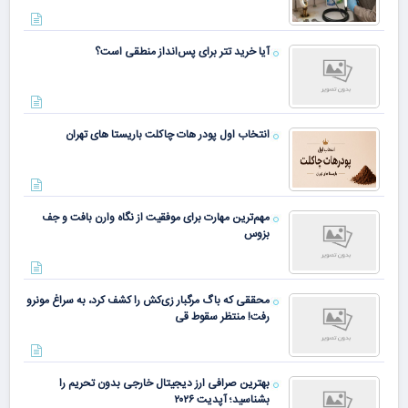
آیا خرید تتر برای پس‌انداز منطقی است؟
انتخاب اول پودر هات چاکلت باریستا های تهران
مهم‌ترین مهارت برای موفقیت از نگاه وارن بافت و جف
بزوس
محققی که باگ مرگبار زی‌کش را کشف کرد، به سراغ مونرو
رفت! منتظر سقوط قی
بهترین صرافی ارز دیجیتال خارجی بدون تحریم را
بشناسید؛ آپدیت ۲۰۲۶