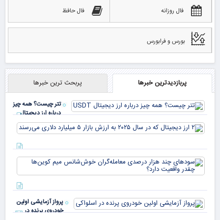
فال روزانه
فال حافظ
بورس و فرابورس
پربازدیدترین خبرها
پربحث ترین خبرها
تتر چیست؟ همه چیز
درباره ارز دیجیتال
USDT
۲ ا
دیج
که 
سود
به 
هزا
معا
میلی
خو
دلا
میم
می‌
پرواز آزمایشی اولین
چقد
خودروی پرنده در
دار
اسلواکی